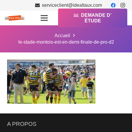
serviceclient@idealtaux.com
DEMANDE D’
ÉTUDE
Accueil
le-stade-montois-est-en-demi-finale-de-pro-d2
A PROPOS