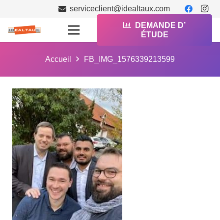
serviceclient@idealtaux.com
DEMANDE D’
ÉTUDE
Accueil
FB_IMG_1576339213599