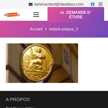
serviceclient@idealtaux.com
DEMANDE D’
ÉTUDE
Accueil
notaire-plaque_2
A PROPOS