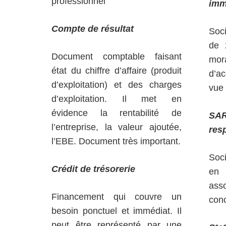
professionnel
imm
Compte de résultat
Soc
de 
Document comptable faisant
mor
état du chiffre d’affaire (produit
d’a
d’exploitation) et des charges
vue 
d’exploitation. Il met en
évidence la rentabilité de
SA
l’entreprise, la valeur ajoutée,
resp
l’EBE. Document très important.
Soci
Crédit de trésorerie
en 
ass
Financement qui couvre un
conc
besoin ponctuel et immédiat. Il
peut être représenté par une