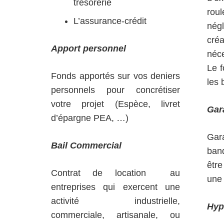
trésorerie
rou
L’assurance-crédit
nég
créa
Apport personnel
néc
Le f
Fonds apportés sur vos deniers
les 
personnels pour concrétiser
votre projet (Espèce, livret
Gar
d’épargne PEA, …)
Gar
Bail Commercial
ban
être
Contrat de location au
une
entreprises qui exercent une
activité industrielle,
Hyp
commerciale, artisanale, ou