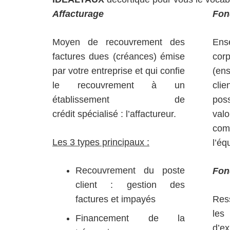
Affacturage
Fon
Moyen de recouvrement des
Ens
factures dues (créances) émise
cor
par votre entreprise et qui confie
(ens
le recouvrement à un
cli
établissement de
pos
crédit spécialisé : l’affactureur.
val
com
Les 3 types principaux :
l’éq
Recouvrement du poste
Fon
client : gestion des
factures et impayés
Res
le
Financement de la
d’e