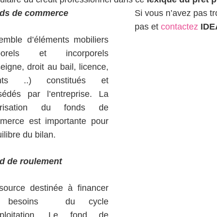
ds de commerce
Si vous n’avez pas t
pas et
contactez
IDE
emble d’éléments mobiliers
porels et incorporels
eigne, droit au bail, licence,
ents ..) constitués et
sédés par l’entreprise. La
orisation du fonds de
merce est importante pour
uilibre du bilan.
d de roulement
source destinée à financer
s besoins du cycle
xploitation. Le fond de