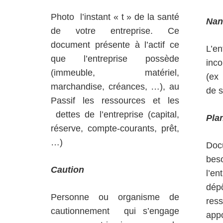
Photo l’instant « t » de la santé
Nan
de votre entreprise. Ce
document présente à l’actif ce
L’e
que l’entreprise possède
inco
(immeuble, matériel,
(ex 
marchandise, créances, …), au
de s
Passif les ressources et les
dettes de l’entreprise (capital,
Pla
réserve, compte-courants, prêt,
…)
Doc
bes
Caution
l’en
dép
Personne ou organisme de
res
cautionnement qui s’engage
app